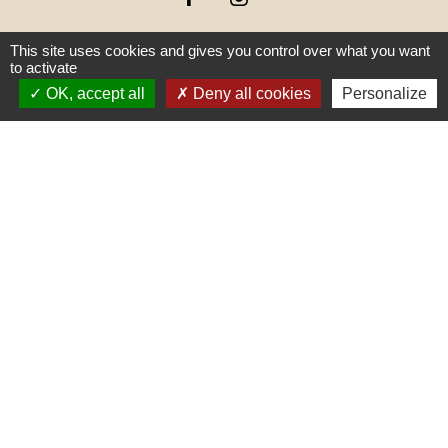
This site uses cookies and gives you control over what you want
to activate
OK, accept all
Deny all cookies
Personalize
Liens
PREFECTURE DE SAÔNE ET
LOIRE
RÉGION BOURGOGNE-
FRANCHE-COMTE
CONSEIL DÉPARTEMENTAL DE
SAÔNE ET LOIRE
MÂCONNAIS-BEAUJOLAIS
AGGLOMÉRATION