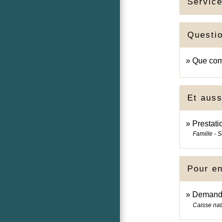
Service
Questi
Que comp
Et auss
Prestati
Famille - S
Pour en
Demande
Caisse nat