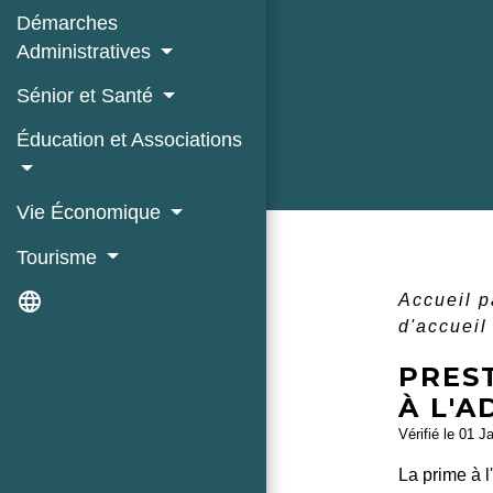
Démarches
Administratives
Sénior et Santé
Éducation et Associations
Vie Économique
Tourisme
language
Accueil p
d'accueil
PREST
À L'
Vérifié le 01 J
La prime à l