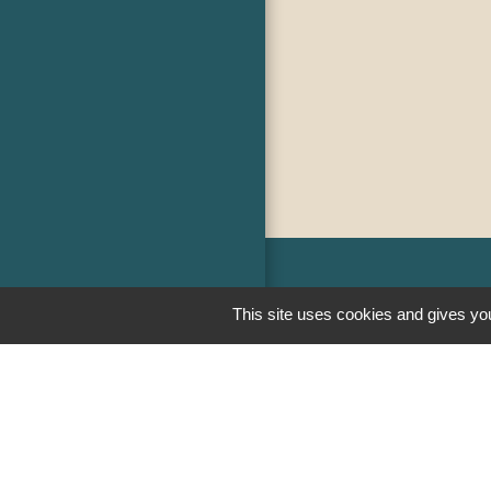
Liens
This site uses cookies and gives you
PREFECTURE D
RÉGION BOUR
COMTE
CONSEIL DÉPA