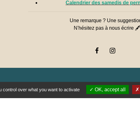
Calendrier des samedis de pe
Une remarque ? Une suggestio
N'hésitez pas à nous écrire 
Jume
 control over what you want to activate
OK, accept all
Muns
E SAÔNE ET LOIRE
GOGNE-FRANCHE-
RTEMENTAL DE