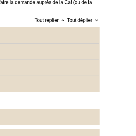
faire la demande auprès de la Caf (ou de la
keyboard_arrow_up
keyboard_arrow_down
Tout replier
Tout déplier