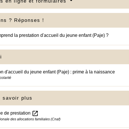
s en ligne et formulaires
ons ? Réponses !
rend la prestation d'accueil du jeune enfant (Paje) ?
i
on d'accueil du jeune enfant (Paje) : prime à la naissance
colarité
 savoir plus
open_in_new
 de prestation
ionale des allocations familiales (Cnaf)