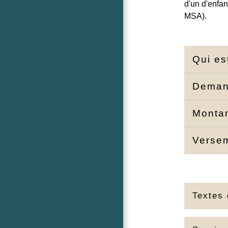
d'un d'enfan
MSA).
Qui es
Dema
Monta
Verse
Textes 