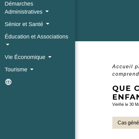
Démarches
Administratives
Sénior et Santé
Éducation et Associations
Vie Économique
Accueil p
Tourisme
comprend 
language
QUE 
ENFAN
Vérifié le 30 M
Cas géné