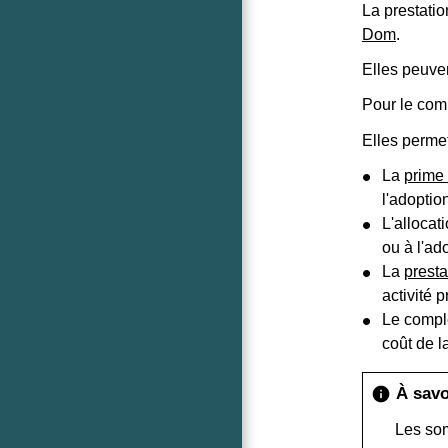
La prestatio
Dom
.
Elles peuven
Pour le comp
Elles perme
La
prime
l'adoptio
L'allocat
ou à l'ad
La
presta
activité 
Le complé
coût de l
À savo
info
Les som