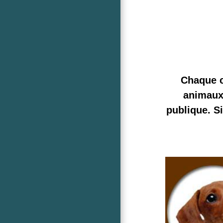
Chaque c
animaux 
publique. S