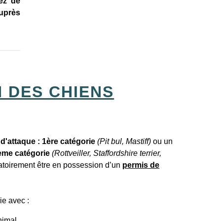
ez de
auprès
 DES CHIENS
d'attaque :
1ère catégorie
(Pit bul, Mastiff)
ou un
2ème catégorie
(Rottveiller, Staffordshire terrier,
gatoirement être en possession d’un
permis de
ie avec :
nimal,