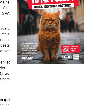
airie
 être
la SPA
nsez à
imple
nnant
geste
ouver
ien et
ler la
D)
au
le nom
en qui