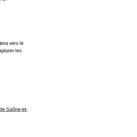
era vers le
apturer les
de Saône-et-