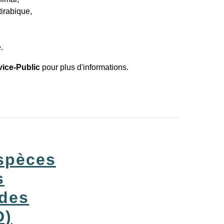
tirabique,
.
vice-Public
pour plus d'informations.
Espèces
s
 des
D)