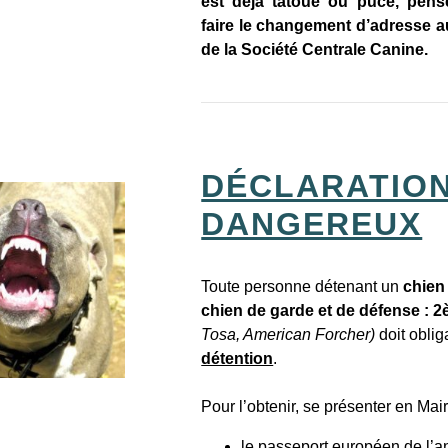
est déjà tatoué ou pucé, pens
faire le changement d’adresse 
de la
Société Centrale Canine
.
DÉCLARATION
DANGEREUX
Toute personne détenant un
chien 
chien de garde et de défense : 
Tosa, American Forcher)
doit obli
détention
.
Pour l’obtenir, se présenter en Mair
le passeport européen de l’a