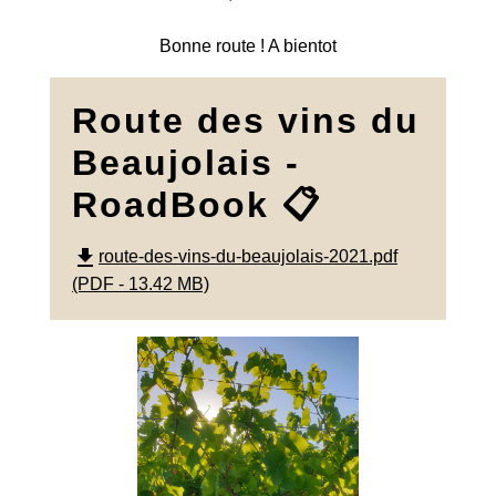
Bonne route ! A bientot
Route des vins du
Beaujolais -
RoadBook 📋
file_download
route-des-vins-du-beaujolais-2021.pdf
(PDF - 13.42 MB)