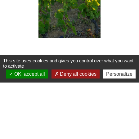
This site uses cookies and gives you control over what you want
to activate
OK, accept all
Deny all cookies
Personalize
Informations Mairie
Mairie de Romanèche-Thorins
72 route de la Mairie
71570 Romanèche-Thorins - FRANCE
+33 3 85 35 50 26
Contact par formulaire