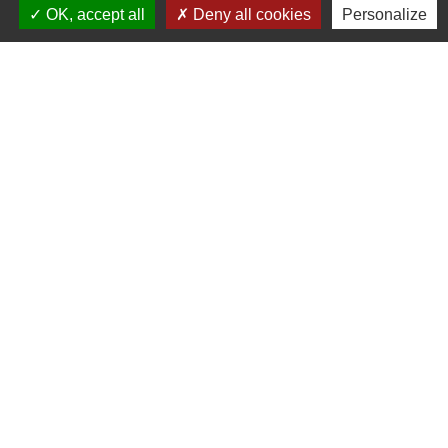
OK, accept all
Deny all cookies
Personalize
Liens
PREFECTURE DE SAÔNE ET
LOIRE
RÉGION BOURGOGNE-
FRANCHE-COMTE
CONSEIL DÉPARTEMENTAL DE
SAÔNE ET LOIRE
MÂCONNAIS-BEAUJOLAIS
AGGLOMÉRATION
Jumelages
Munster (Alsace, FRANCE)