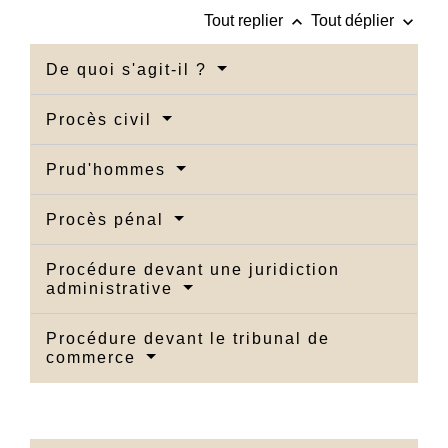
keyboard_arrow_up
keyboard_arrow_down
Tout replier
Tout déplier
De quoi s'agit-il ?
Procès civil
Prud'hommes
Procès pénal
Procédure devant une juridiction
administrative
Procédure devant le tribunal de
commerce