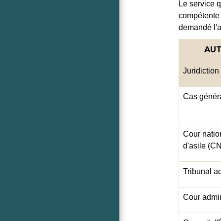
Le service q
compétente p
demandé l'ai
AUT
Juridiction
Cas génér
Cour natio
d'asile (C
Tribunal ad
Cour admin