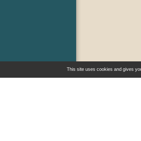
This site uses cookies and gives you
Liens
PREFECTURE D
RÉGION BOUR
COMTE