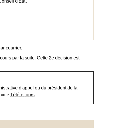
Conseil d'État
ar courrier.
ours par la suite. Cette 2
e
décision est
istrative d'appel ou du président de la
ervice
Télérecours
.