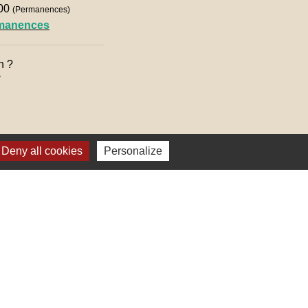
h00
(Permanences)
rmanences
n ?

Deny all cookies
Personalize
lages
ter (Alsace, FRANCE)