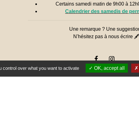
Certains samedi matin de 9h00 à 12
Calendrier des samedis de pe
Une remarque ? Une suggestio
N'hésitez pas à nous écrire 
 control over what you want to activate
OK, accept all
Jume
Muns
E SAÔNE ET LOIRE
GOGNE-FRANCHE-