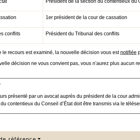
État
Président de la section du contentieux du 
ssation
1
er
président de la cour de cassation
s conflits
Président du Tribunal des conflits
 le recours est examiné, la nouvelle décision vous est
notifiée
p
velle décision ne vous convient pas, vous n'aurez plus aucun rec
r
urs présenté par un avocat auprès du président de la cour admin
 du contentieux du Conseil d’État doit être transmis via le télés
de référence