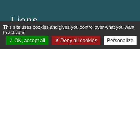
Liens
This site uses cookies and gives you control over what you want
to activate
PREFECTURE DE SAÔNE ET
OK, accept all
Deny all cookies
Personalize
LOIRE
RÉGION BOURGOGNE-
FRANCHE-COMTE
CONSEIL DÉPARTEMENTAL DE
SAÔNE ET LOIRE
MÂCONNAIS-BEAUJOLAIS
AGGLOMÉRATION
Jumelages