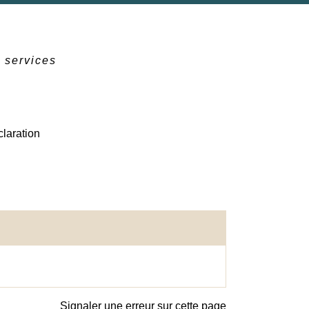
e services
claration
Signaler une erreur sur cette page