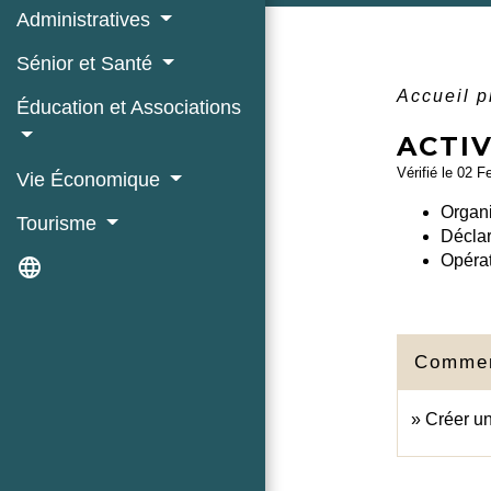
Administratives
Sénior et Santé
Accueil 
Éducation et Associations
ACTIV
Vérifié le 02 F
Vie Économique
Organi
Tourisme
Déclar
Opérat
language
Comment
Créer u