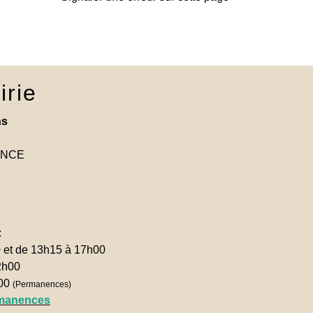
irie
ns
RANCE
:
0 et de 13h15 à 17h00
2h00
h00
(Permanences)
rmanences