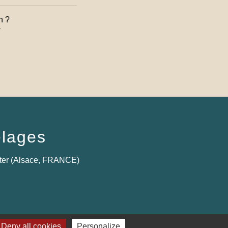
n ?

lages
ter (Alsace, FRANCE)
Deny all cookies
Personalize