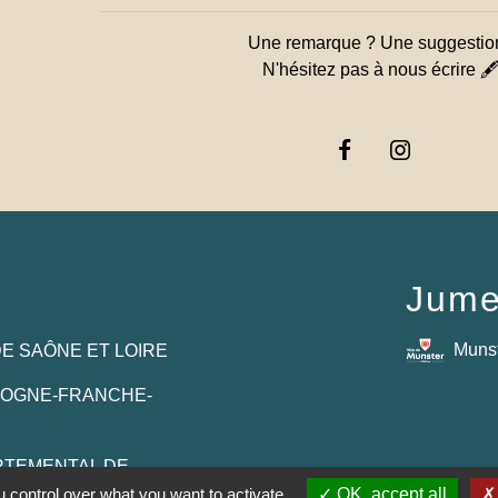
Une remarque ? Une suggestio
N'hésitez pas à nous écrire 
Jume
Muns
E SAÔNE ET LOIRE
GOGNE-FRANCHE-
RTEMENTAL DE
E
 control over what you want to activate
OK, accept all