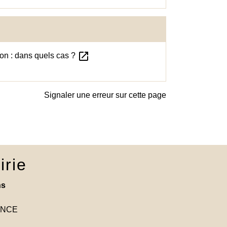
open_in_new
ion : dans quels cas ?
Signaler une erreur sur cette page
irie
ns
RANCE