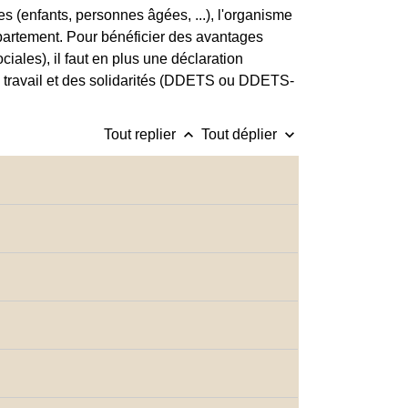
es (enfants, personnes âgées, ...), l'organisme
épartement. Pour bénéficier des avantages
iales), il faut en plus une déclaration
u travail et des solidarités (DDETS ou DDETS-
keyboard_arrow_up
keyboard_arrow_down
Tout replier
Tout déplier