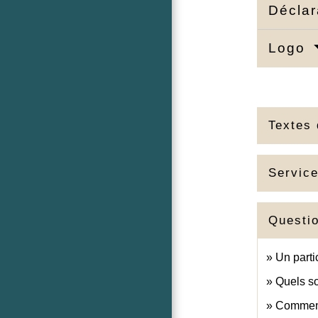
Déclar
Logo
Textes 
Service
Questi
Un parti
Quels so
Comment