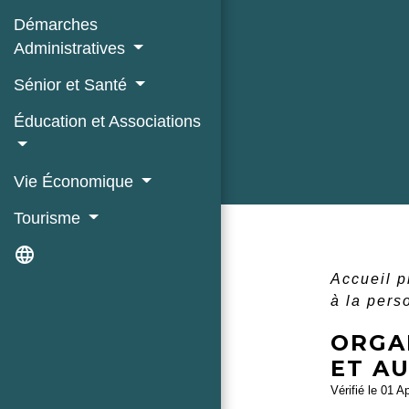
Démarches
Administratives
Sénior et Santé
Éducation et Associations
Vie Économique
Tourisme
language
Accueil 
à la pers
ORGA
ET A
Vérifié le 01 A