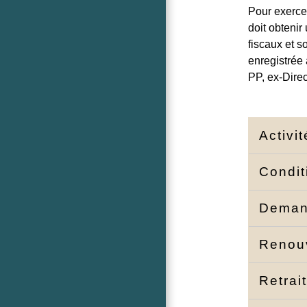
Pour exercer
doit obtenir
fiscaux et s
enregistrée
PP, ex-Direc
Activi
Condit
Deman
Renouv
Retrai