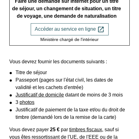
Faire une demande sur internet pour un titre
de séjour, un changement de situation, un titre
de voyage, une demande de naturalisation
open_in_new
Accéder au service en ligne
Ministère chargé de l'intérieur
Vous devrez fournir les documents suivants :
Titre de séjour
Passeport (pages sur l'état civil, les dates de
validité et les cachets d'entrée)
Justificatif de domicile
datant de moins de 3 mois
3
photos
Justificatif de paiement de la taxe et/ou du droit de
timbre (demandé lors de la remise de la carte)
Vous devez payer
25 €
par
timbres fiscaux
, sauf si
vous êtes ressortissant de l'UE, de l'EEE ou de la