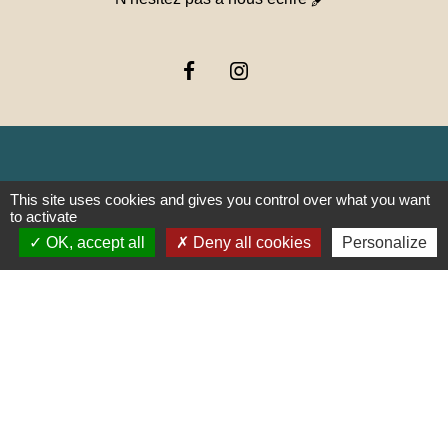
Liens
This site uses cookies and gives you control over what you want
to activate
OK, accept all
Deny all cookies
Personalize
PREFECTURE DE SAÔNE ET
LOIRE
RÉGION BOURGOGNE-
FRANCHE-COMTE
CONSEIL DÉPARTEMENTAL DE
SAÔNE ET LOIRE
MÂCONNAIS-BEAUJOLAIS