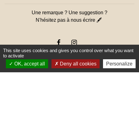
Une remarque ? Une suggestion ?
N'hésitez pas à nous écrire 🖋
This site uses cookies and gives you control over what you want
to activate
OK, accept all
Deny all cookies
Personalize
Liens
PREFECTURE DE SAÔNE ET
LOIRE
RÉGION BOURGOGNE-
FRANCHE-COMTE
CONSEIL DÉPARTEMENTAL DE