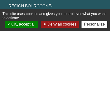
RÉGION BOURGOGNE-
FRANCHE-COMTE
This site uses cookies and gives you control over what you want
to activate
CONSEIL DÉPARTEMENTAL DE
OK, accept all
Deny all cookies
Personalize
SAÔNE ET LOIRE
MÂCONNAIS-BEAUJOLAIS
AGGLOMÉRATION
Jumelages
Munster (Alsace, FRANCE)
Mentions légales
-
Politique de confidentialité
-
Accessibilité
-
Plan du site
-
Gestion des cookies