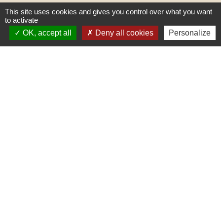
This site uses cookies and gives you control over what you want
to activate
OK, accept all
Deny all cookies
Personalize
Liens
PREFECTURE DE SAÔNE ET
LOIRE
RÉGION BOURGOGNE-
FRANCHE-COMTE
CONSEIL DÉPARTEMENTAL DE
SAÔNE ET LOIRE
MÂCONNAIS-BEAUJOLAIS
AGGLOMÉRATION
Jumelages