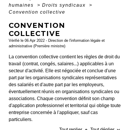
humaines
>
Droits syndicaux
>
Convention collective
CONVENTION
COLLECTIVE
Vérifié le 06 Apr 2022 - Direction de l'information légale et
administrative (Première ministre)
La convention collective contient les règles de droit du
travail (contrat, congés, salaires...) applicables à un
secteur d'activité. Elle est négociée et conclue d'une
part par les organisations syndicales représentatives
des salariés et d'autre part par les employeurs,
éventuellement réunis en organisations syndicales ou
associations. Chaque convention définit son champ
d'application professionnel et territorial qui oblige toute
entreprise concernée à l'appliquer, sauf cas
particuliers.
keyboard_arrow_up
keyboard_arrow_down
Tout replier
Tout déplier