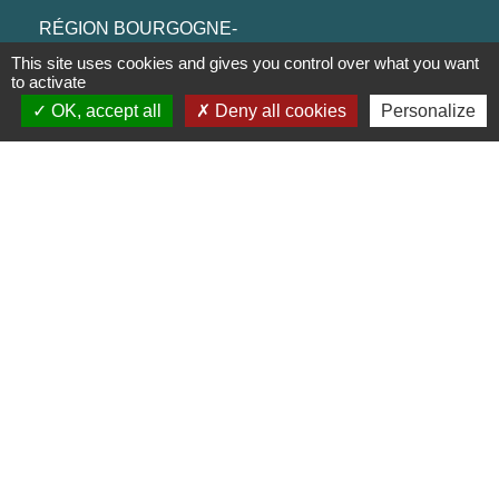
RÉGION BOURGOGNE-
FRANCHE-COMTE
This site uses cookies and gives you control over what you want
to activate
CONSEIL DÉPARTEMENTAL DE
OK, accept all
Deny all cookies
Personalize
SAÔNE ET LOIRE
MÂCONNAIS-BEAUJOLAIS
AGGLOMÉRATION
Jumelages
Munster (Alsace, FRANCE)
Mentions légales
-
Politique de confidentialité
-
Accessibilité
-
Plan du site
-
Gestion des cookies