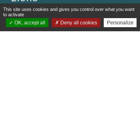
This site uses cookies and gives you control over what you want
PREFECTURE DE SAÔNE ET
to activate
LOIRE
OK, accept all
Deny all cookies
Personalize
RÉGION BOURGOGNE-
FRANCHE-COMTE
CONSEIL DÉPARTEMENTAL DE
SAÔNE ET LOIRE
MÂCONNAIS-BEAUJOLAIS
AGGLOMÉRATION
Jumelages
Munster (Alsace, FRANCE)
Mentions légales
-
Politique de confidentialité
-