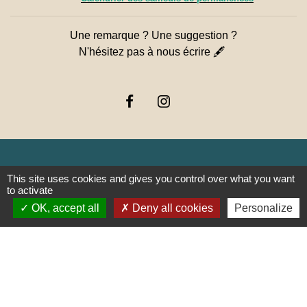
Une remarque ? Une suggestion ?
N'hésitez pas à nous écrire 🖋
This site uses cookies and gives you control over what you want
Liens
to activate
OK, accept all
Deny all cookies
Personalize
PREFECTURE DE SAÔNE ET
LOIRE
RÉGION BOURGOGNE-
FRANCHE-COMTE