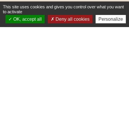
This site uses cookies and gives you control over what you want
to activate
OK, accept all
Deny all cookies
Personalize
Liens
PREFECTURE DE SAÔNE ET
LOIRE
RÉGION BOURGOGNE-
FRANCHE-COMTE
CONSEIL DÉPARTEMENTAL DE
SAÔNE ET LOIRE
MÂCONNAIS-BEAUJOLAIS
AGGLOMÉRATION
Jumelages