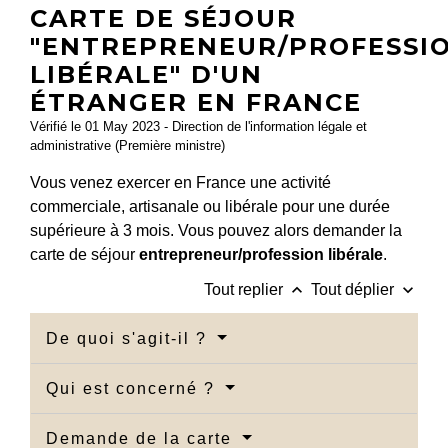
CARTE DE SÉJOUR
"ENTREPRENEUR/PROFESSI
LIBÉRALE" D'UN
ÉTRANGER EN FRANCE
Vérifié le 01 May 2023 - Direction de l'information légale et
administrative (Première ministre)
Vous venez exercer en France une activité
commerciale, artisanale ou libérale pour une durée
supérieure à 3 mois. Vous pouvez alors demander la
carte de séjour
entrepreneur/profession libérale
.
keyboard_arrow_up
keyboard_arrow_down
Tout replier
Tout déplier
De quoi s'agit-il ?
Qui est concerné ?
Demande de la carte