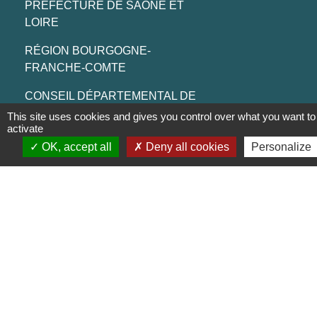
PREFECTURE DE SAÔNE ET
LOIRE
RÉGION BOURGOGNE-
FRANCHE-COMTE
CONSEIL DÉPARTEMENTAL DE
SAÔNE ET LOIRE
This site uses cookies and gives you control over what you want to
activate
MÂCONNAIS-BEAUJOLAIS
OK, accept all
Deny all cookies
Personalize
AGGLOMÉRATION
Jumelages
Munster (Alsace, FRANCE)
Mentions légales
-
Politique de confidentialité
-
Accessibilité
-
Plan du site
-
Gestion des cookies