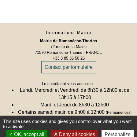
Informations Mairie
Mairie de Romanèche-Thorins
72 route de la Mairie
71570 Romanèche-Thorins - FRANCE
+33 3 85 35 50 26
Contact par formulaire
Le secrétariat vous accueille :
Lundi, Mercredi et Vendredi de 8h30 à 12h00 et de
13h15 à 17h00
Mardi et Jeudi de 8h30 à 12h00
Certains samedi matin de 9h00 à 12h00
(Permanences)
Calendrier des samedis de permanences
This site uses cookies and gives you control over what you want
to activate
OK, accept all
Deny all cookies
Personalize
Une remarque ? Une suggestion ?