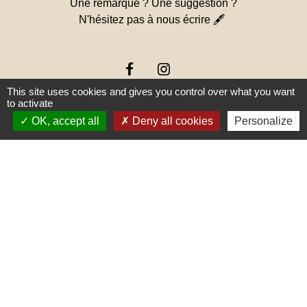
Une remarque ? Une suggestion ?
N'hésitez pas à nous écrire 🖋
This site uses cookies and gives you control over what you want
to activate
OK, accept all
Deny all cookies
Personalize
Liens
PREFECTURE DE SAÔNE ET
LOIRE
RÉGION BOURGOGNE-
FRANCHE-COMTE
CONSEIL DÉPARTEMENTAL DE
SAÔNE ET LOIRE