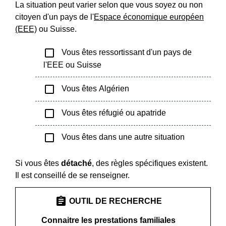
La situation peut varier selon que vous soyez ou non
citoyen d'un pays de l'
Espace économique européen
(EEE)
ou Suisse.
check_box_outline_blank
Vous êtes ressortissant d'un pays de
l'EEE ou Suisse
check_box_outline_blank
Vous êtes Algérien
check_box_outline_blank
Vous êtes réfugié ou apatride
check_box_outline_blank
Vous êtes dans une autre situation
Si vous êtes
détaché
, des règles spécifiques existent.
Il est conseillé de se renseigner.
assignment
OUTIL DE RECHERCHE
Connaitre les prestations familiales