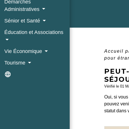
Démarches
Administratives
Sénior et Santé
Éducation et Associations
Vie Économique
Accueil p
pour étr
Tourisme
PEUT-
language
SÉJO
Vérifié le 01 M
Oui, si vou
pouvez venir
statut dans