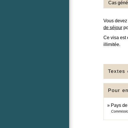
Cas géné
Vous devez
de séjour
po
Ce visa est
illimitée.
Textes 
Pour en
Pays de
Commissi