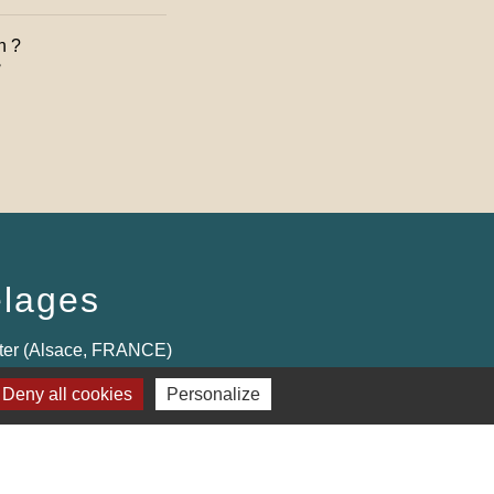
n ?

lages
ter (Alsace, FRANCE)
Deny all cookies
Personalize