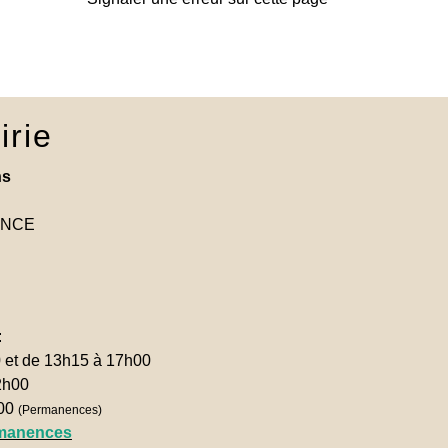
irie
ns
RANCE
:
0 et de 13h15 à 17h00
2h00
h00
(Permanences)
rmanences