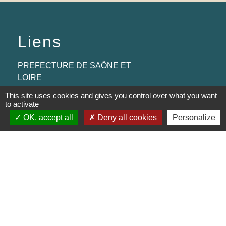
Liens
PREFECTURE DE SAÔNE ET
LOIRE
This site uses cookies and gives you control over what you want
RÉGION BOURGOGNE-
to activate
FRANCHE-COMTE
OK, accept all
Deny all cookies
Personalize
CONSEIL DÉPARTEMENTAL DE
SAÔNE ET LOIRE
MÂCONNAIS-BEAUJOLAIS
AGGLOMÉRATION
Jumelages