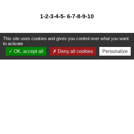
1
-2
-3
-4
-5
-
6
-7
-8
-9
-10
This site uses cookies and gives you control over what you want
to activate
OK, accept all
Deny all cookies
Personalize
Informations Mairie
Mairie de Romanèche-Thorins
72 route de la Mairie
71570 Romanèche-Thorins - FRANCE
+33 3 85 35 50 26
Contact par formulaire
Le secrétariat vous accueille :
Lundi, Mercredi et Vendredi de 8h30 à 12h00 et de
13h15 à 17h00
Mardi et Jeudi de 8h30 à 12h00