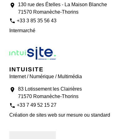
130 rue des Ételles - La Maison Blanche
location_on
71570 Romanèche-Thorins
phone
+33 3 85 35 56 43
Intermarché
INTUISITE
Internet / Numérique / Multimédia
83 Lotissement les Clairières
location_on
71570 Romanèche-Thorins
phone
+33 7 49 52 15 27
Création de sites web sur mesure ou standard