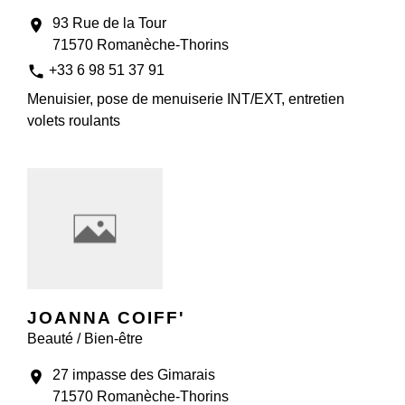
93 Rue de la Tour
location_on
71570 Romanèche-Thorins
phone
+33 6 98 51 37 91
Menuisier, pose de menuiserie INT/EXT, entretien
volets roulants
JOANNA COIFF'
Beauté / Bien-être
27 impasse des Gimarais
location_on
71570 Romanèche-Thorins