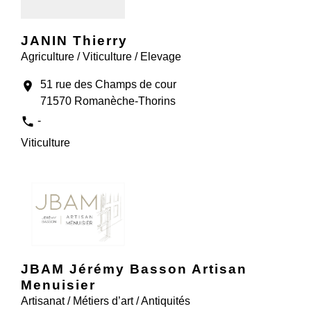
JANIN Thierry
Agriculture / Viticulture / Elevage
51 rue des Champs de cour
location_on
71570 Romanèche-Thorins
phone
-
Viticulture
JBAM Jérémy Basson Artisan
Menuisier
Artisanat / Métiers d’art / Antiquités