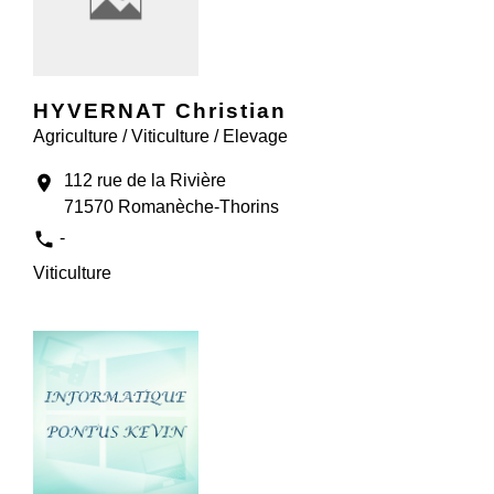
HYVERNAT Christian
Agriculture / Viticulture / Elevage
112 rue de la Rivière
location_on
71570 Romanèche-Thorins
phone
-
Viticulture