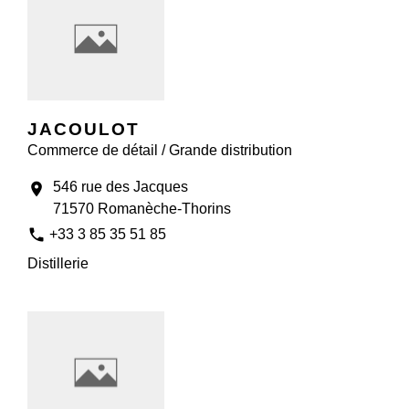
JACOULOT
Commerce de détail / Grande distribution
546 rue des Jacques
location_on
71570 Romanèche-Thorins
phone
+33 3 85 35 51 85
Distillerie