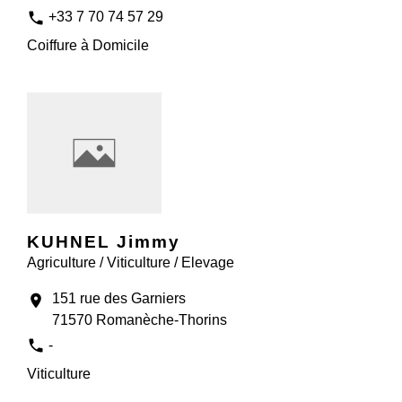
phone
+33 7 70 74 57 29
Coiffure à Domicile
KUHNEL Jimmy
Agriculture / Viticulture / Elevage
151 rue des Garniers
location_on
71570 Romanèche-Thorins
phone
-
Viticulture